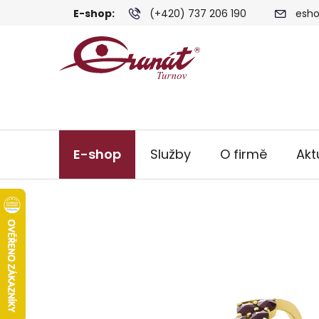
Přejít
E-shop:
(+420) 737 206 190
esho
na
obsah
E-shop
Služby
O firmě
Akt