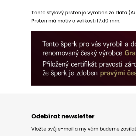
Tento stylový prsten je vyroben ze zlata 
Prsten má motiv o velikosti 17x10 mm.
Z
á
Odebírat newsletter
p
a
Vložte svůj e-mail a my vám budeme zasíl
t