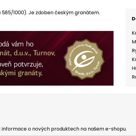
(Au 585/1000). Je zdoben českým granátem.
D
K
M
R
K
H
R
at informace o nových produktech na našem e-shopu.