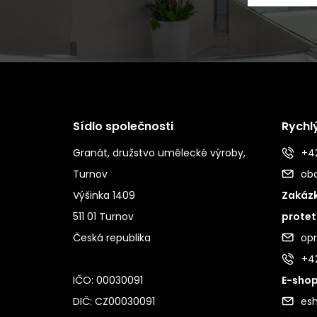
Sídlo společnosti
Rychl
Granát, družstvo umělecké výroby,
+42
Turnov
ob
Výšinka 1409
Zakázk
511 01 Turnov
protet
Česká republika
op
+4
IČO: 00030091
E-shop
DIČ: CZ00030091
es