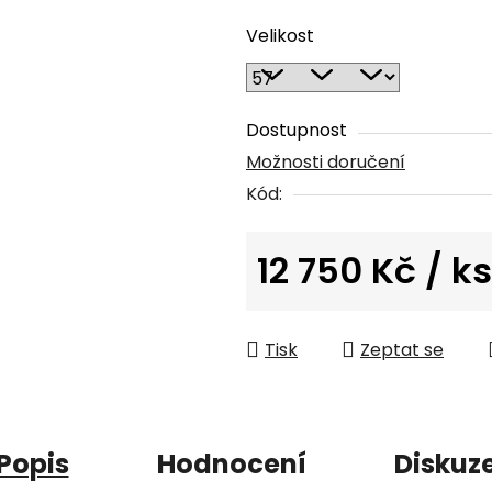
hodnocení
Velikost
produktu
je
0,0
z
Dostupnost
5
Možnosti doručení
hvězdiček.
Kód:
12 750 Kč
/ ks
Měrná cena:
Tisk
Zeptat se
Popis
Hodnocení
Diskuz