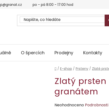
p@granat.cz
po - pá 8:00 - 17:00 hod
uálně
O špercích
Prodejny
Kontakty
Domů
/
E-shop
/
Prsteny
/
Zlaté prs
Zlatý prsten
granátem
Průměrné
Neohodnoceno
Podrobnosti