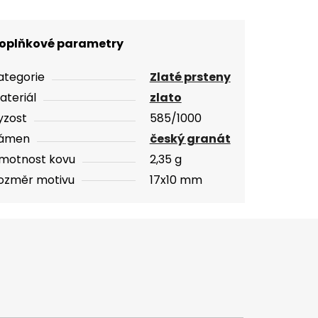
oplňkové parametry
ategorie
Zlaté prsteny
ateriál
zlato
yzost
585/1000
ámen
český granát
motnost kovu
2,35 g
ozměr motivu
17x10 mm