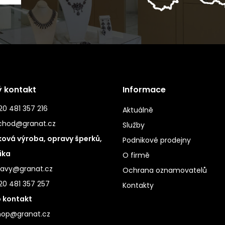
ý kontakt
Informace
0 481 357 216
Aktuálně
chod@granat.cz
Služby
ová výroba, opravy šperků,
Podnikové prodejny
ika
O firmě
ravy@granat.cz
Ochrana oznamovatelů
20 481 357 257
Kontakty
 kontakt
hop@granat.cz