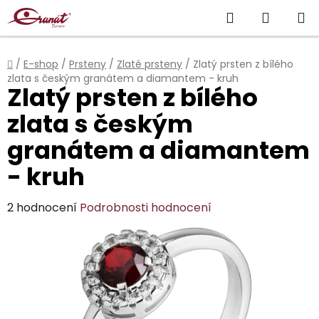
Přejít
Hledat
NÁKUP
na
obsah
KOŠÍK
Domů
/
E-shop
/
Prsteny
/
Zlaté prsteny
/
Zlatý prsten z bílého
zlata s českým granátem a diamantem - kruh
Zlatý prsten z bílého
zlata s českým
granátem a diamantem
- kruh
Průměrné
2 hodnocení
Podrobnosti hodnocení
hodnocení
produktu
je
5,0
z