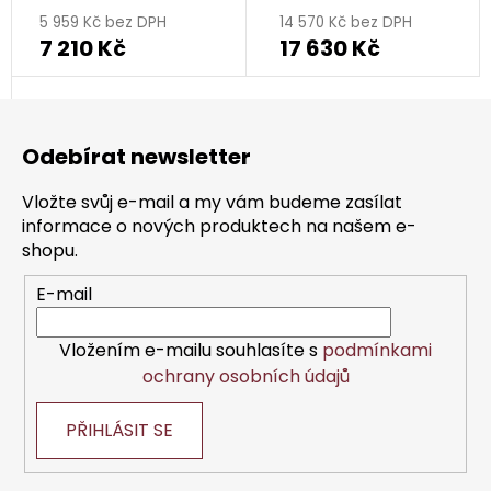
5 959 Kč bez DPH
14 570 Kč bez DPH
7 210 Kč
17 630 Kč
Z
á
Odebírat newsletter
p
a
Vložte svůj e-mail a my vám budeme zasílat
t
informace o nových produktech na našem e-
í
shopu.
E-mail
Vložením e-mailu souhlasíte s
podmínkami
ochrany osobních údajů
PŘIHLÁSIT SE