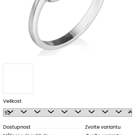
5
hvězdiček.
Velikost
Dostupnost
Zvolte variantu