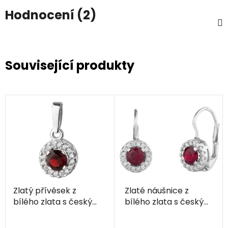
Hodnocení (2)
Související produkty
Zlatý přívěsek z
Zlaté náušnice z
bílého zlata s českým
bílého zlata s českým
granátem a
granátem a
diamantem - kruh
diamantem - kruh