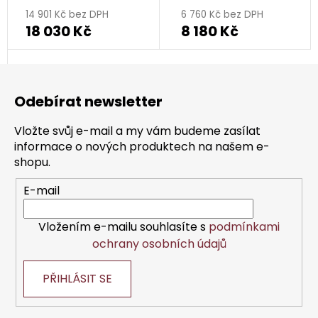
14 901 Kč bez DPH
6 760 Kč bez DPH
18 030 Kč
8 180 Kč
Z
á
Odebírat newsletter
p
a
Vložte svůj e-mail a my vám budeme zasílat
t
informace o nových produktech na našem e-
í
shopu.
E-mail
Vložením e-mailu souhlasíte s
podmínkami
ochrany osobních údajů
PŘIHLÁSIT SE