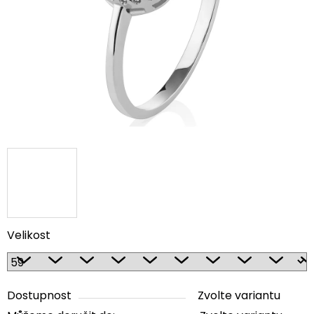
5
hvězdiček.
Velikost
Dostupnost
Zvolte variantu