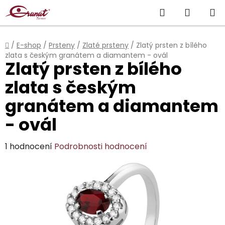
Přejít
Hledat
NÁKUP
na
obsah
KOŠÍK
Domů
/
E-shop
/
Prsteny
/
Zlaté prsteny
/
Zlatý prsten z bílého
zlata s českým granátem a diamantem - ovál
Zlatý prsten z bílého
zlata s českým
granátem a diamantem
- ovál
Průměrné
1 hodnocení
Podrobnosti hodnocení
hodnocení
produktu
je
5,0
z