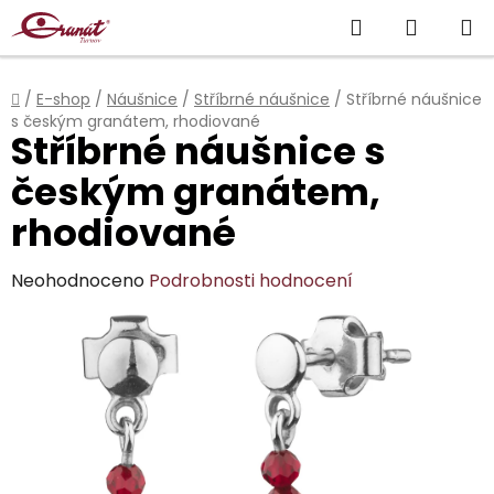
Přejít
Hledat
NÁKUP
na
obsah
KOŠÍK
Domů
/
E-shop
/
Náušnice
/
Stříbrné náušnice
/
Stříbrné náušnice
s českým granátem, rhodiované
Stříbrné náušnice s
českým granátem,
rhodiované
Průměrné
Neohodnoceno
Podrobnosti hodnocení
hodnocení
produktu
je
0,0
z
5
hvězdiček.