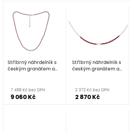
je
5,0
z
5
hvězdiček.
Stříbrný náhrdelník s
Stříbrný náhrdelník s
českým granátem a
českým granátem a
perlou, rhodiovaný
perlou, rhodiovaný
7 488 Kč bez DPH
2 372 Kč bez DPH
9 060 Kč
2 870 Kč