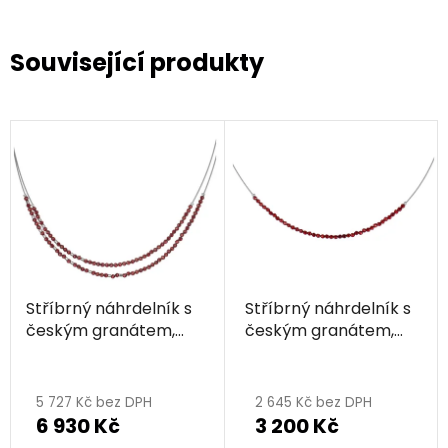
Související produkty
Stříbrný náhrdelník s
Stříbrný náhrdelník s
českým granátem,
českým granátem,
rhodiovaný
rhodiovaný
Průměrné
hodnocení
5 727 Kč bez DPH
2 645 Kč bez DPH
6 930 Kč
3 200 Kč
produktu