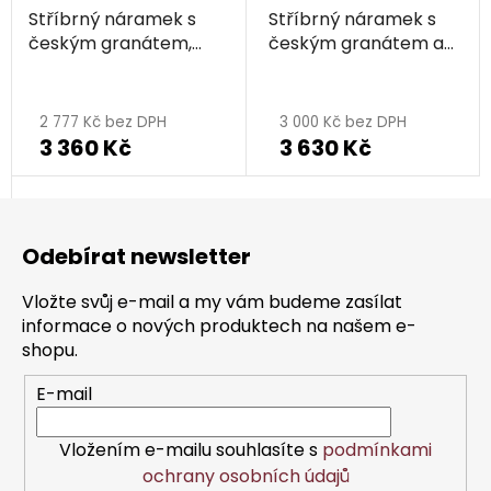
Stříbrný náramek s
Stříbrný náramek s
českým granátem,
českým granátem a
rhodiovaný
perlou, rhodiovaný
2 777 Kč bez DPH
3 000 Kč bez DPH
3 360 Kč
3 630 Kč
Z
á
Odebírat newsletter
p
a
Vložte svůj e-mail a my vám budeme zasílat
t
informace o nových produktech na našem e-
í
shopu.
E-mail
Vložením e-mailu souhlasíte s
podmínkami
ochrany osobních údajů