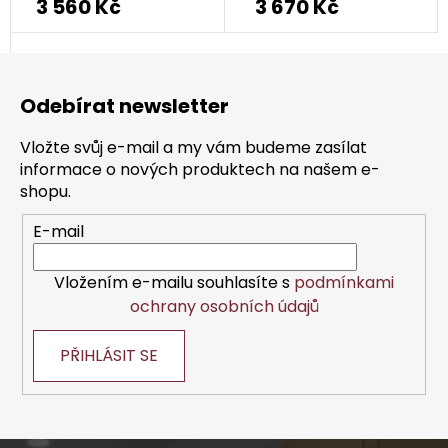
3 560 Kč
3 670 Kč
Z
á
Odebírat newsletter
p
a
Vložte svůj e-mail a my vám budeme zasílat
t
informace o nových produktech na našem e-
í
shopu.
E-mail
Vložením e-mailu souhlasíte s
podmínkami
ochrany osobních údajů
PŘIHLÁSIT SE