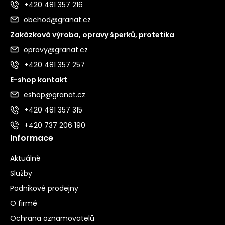
+420 481 357 216
obchod@granat.cz
Zakázková výroba, opravy šperků, protetika
opravy@granat.cz
+420 481 357 257
E-shop kontakt
eshop@granat.cz
+420 481 357 315
+420 737 206 190
Informace
Aktuálně
Služby
Podnikové prodejny
O firmě
Ochrana oznamovatelů