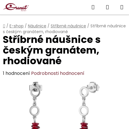
Přejít
Hledat
NÁKUP
na
obsah
KOŠÍK
Domů
/
E-shop
/
Náušnice
/
Stříbrné náušnice
/
Stříbrné náušnice
s českým granátem, rhodiované
Stříbrné náušnice s
českým granátem,
rhodiované
Průměrné
1 hodnocení
Podrobnosti hodnocení
hodnocení
produktu
je
5,0
z
5
hvězdiček.