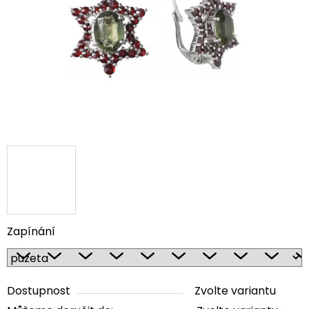
5
hvězdiček.
Zapínání
Dostupnost
Zvolte variantu