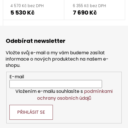
4 570 Kč bez DPH
6 355 Kč bez DPH
5 530 Kč
7 690 Kč
Z
á
Odebírat newsletter
p
a
Vložte svůj e-mail a my vám budeme zasílat
t
informace o nových produktech na našem e-
í
shopu.
E-mail
Vložením e-mailu souhlasíte s
podmínkami
ochrany osobních údajů
PŘIHLÁSIT SE