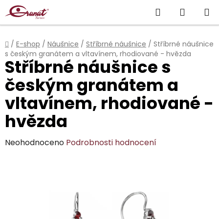
Přejít
Hledat
NÁKUP
na
obsah
KOŠÍK
Domů
/
E-shop
/
Náušnice
/
Stříbrné náušnice
/
Stříbrné náušnice
s českým granátem a vltavínem, rhodiované - hvězda
Stříbrné náušnice s
českým granátem a
vltavínem, rhodiované -
hvězda
Průměrné
Neohodnoceno
Podrobnosti hodnocení
hodnocení
produktu
je
0,0
z