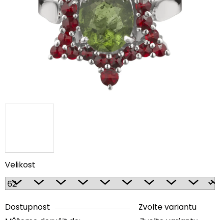
5
hvězdiček.
Velikost
Dostupnost
Zvolte variantu