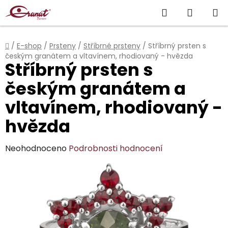
Přejít
Hledat
NÁKUP
na
obsah
KOŠÍK
Domů
/
E-shop
/
Prsteny
/
Stříbrné prsteny
/
Stříbrný prsten s
českým granátem a vltavínem, rhodiovaný - hvězda
Stříbrný prsten s
českým granátem a
vltavínem, rhodiovaný -
hvězda
Průměrné
Neohodnoceno
Podrobnosti hodnocení
hodnocení
produktu
je
0,0
z