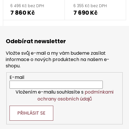
6 496 Kč bez DPH
6 355 Kč bez DPH
7 860 Kč
7 690 Kč
Z
á
Odebírat newsletter
p
a
Vložte svůj e-mail a my vám budeme zasílat
t
informace o nových produktech na našem e-
í
shopu.
E-mail
Vložením e-mailu souhlasíte s
podmínkami
ochrany osobních údajů
PŘIHLÁSIT SE