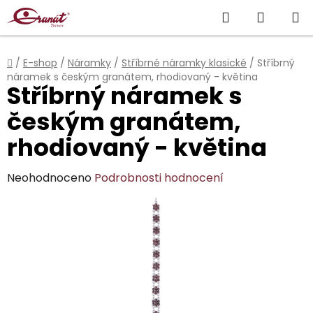
Přejít
Hledat
NÁKUP
na
obsah
KOŠÍK
Domů
/
E-shop
/
Náramky
/
Stříbrné náramky klasické
/
Stříbrný
náramek s českým granátem, rhodiovaný - květina
Stříbrný náramek s
českým granátem,
rhodiovaný - květina
Průměrné
Neohodnoceno
Podrobnosti hodnocení
hodnocení
produktu
je
0,0
z
5
hvězdiček.