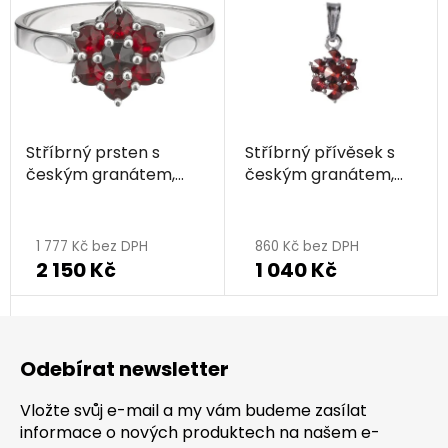
Stříbrný prsten s
Stříbrný přívěsek s
českým granátem,
českým granátem,
rhodiovaný - květina
rhodiovaný - květina
1 777 Kč bez DPH
860 Kč bez DPH
2 150 Kč
1 040 Kč
Z
á
Odebírat newsletter
p
a
Vložte svůj e-mail a my vám budeme zasílat
t
informace o nových produktech na našem e-