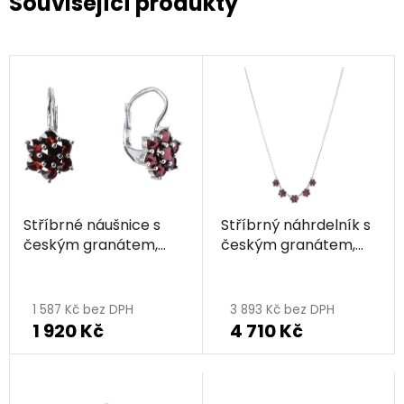
Související produkty
Stříbrné náušnice s
Stříbrný náhrdelník s
českým granátem,
českým granátem,
rhodiované - květina
rhodiovaný - květina
1 587 Kč bez DPH
3 893 Kč bez DPH
1 920 Kč
4 710 Kč