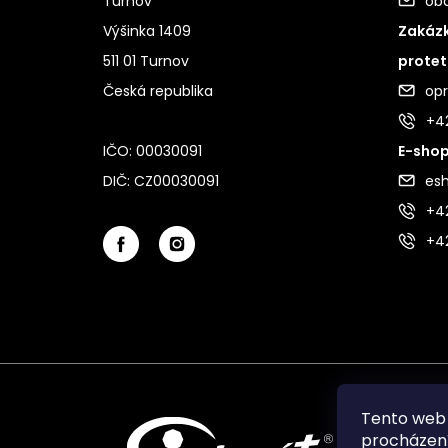
Turnov
ob
Výšinka 1409
Zakázk
511 01 Turnov
protet
Česká republika
op
+4
IČO: 00030091
E-shop
DIČ: CZ00030091
es
+42
+4
Tento web 
procházení