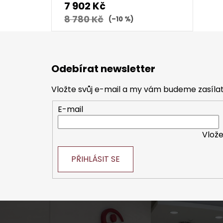
7 902 Kč
8 780 Kč
(–10 %)
Z
á
Odebírat newsletter
p
a
Vložte svůj e-mail a my vám budeme zasíl
t
E-mail
í
Vlože
PŘIHLÁSIT SE