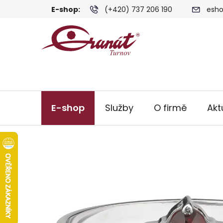
Přejít
E-shop:
(+420) 737 206 190
esho
na
obsah
E-shop
Služby
O firmě
Akt