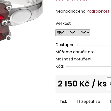
Průměrné
Neohodnoceno
Podrobnosti
hodnocení
Velikost
produktu
je
0,0
z
Dostupnost
5
Můžeme doručit do:
hvězdiček.
Možnosti doručení
Kód:
2 150 Kč
/ ks
Měrná cena:
Tisk
Zeptat se