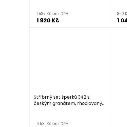
1 587 Kč bez DPH
860 
1 920 Kč
1 0
Stříbrný set šperků 342 s
českým granátem, rhodiovaný
- květina
6 531 Kč bez DPH