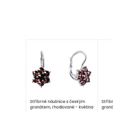
Stříbrné náušnice s českým
Stříb
granátem, rhodiované - květina
graná