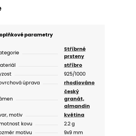
e
oplňkové parametry
Stříbrné
ategorie
prsteny
ateriál
stříbro
yzost
925/1000
ovrchová úprava
rhodiováno
český
ámen
granát,
almandin
var, motiv
květina
motnost kovu
2.2 g
ozměr motivu
9x9 mm