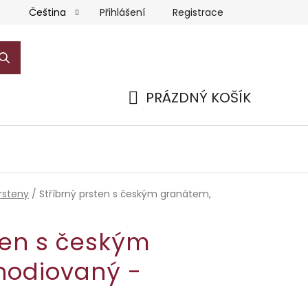
Přihlášení
Registrace
Čeština
PRÁZDNÝ KOŠÍK
NÁKUPNÍ
KOŠÍK
rsteny
/
Stříbrný prsten s českým granátem,
ten s českým
hodiovaný -