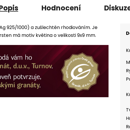
Popis
Hodnocení
Diskuz
(Ag 925/1000) a zušlechtěn rhodiováním. Je
D
ten má motiv květina o velikosti 9x9 mm.
K
M
R
P
K
T
H
R