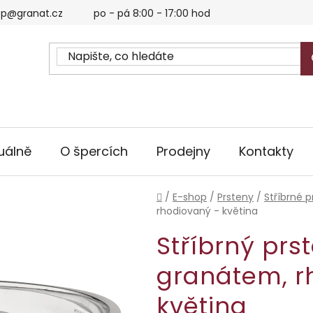
p@granat.cz
po - pá 8:00 - 17:00 hod
uálně
O špercích
Prodejny
Kontakty
Domů
/
E-shop
/
Prsteny
/
Stříbrné p
rhodiovaný - květina
Stříbrný prs
granátem, r
květina