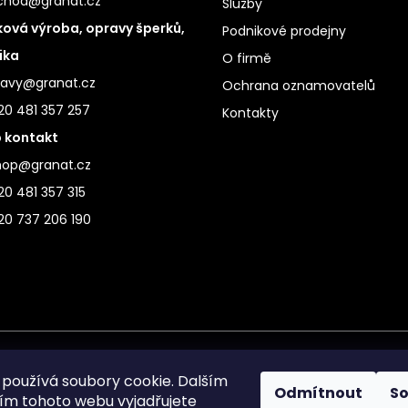
chod@granat.cz
Služby
ová výroba, opravy šperků,
Podnikové prodejny
ika
O firmě
ravy@granat.cz
Ochrana oznamovatelů
20 481 357 257
Kontakty
 kontakt
hop@granat.cz
0 481 357 315
20 737 206 190
používá soubory cookie. Dalším
Odmítnout
S
m tohoto webu vyjadřujete