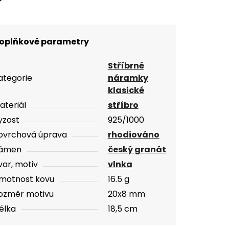
oplňkové parametry
Stříbrné
ategorie
náramky
klasické
ateriál
stříbro
yzost
925/1000
ovrchová úprava
rhodiováno
ámen
český granát
var, motiv
vlnka
motnost kovu
16.5 g
ozměr motivu
20x8 mm
élka
18,5 cm