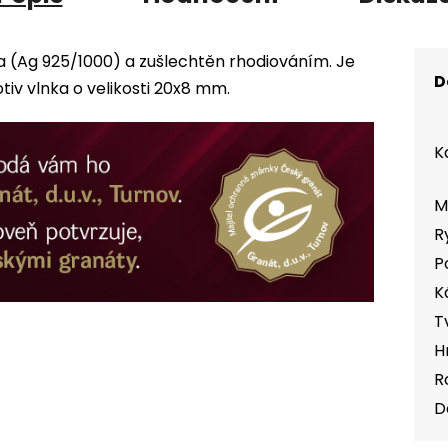
a (Ag 925/1000) a zušlechtěn rhodiováním. Je
D
 vlnka o velikosti 20x8 mm.
K
M
R
P
K
T
H
R
D