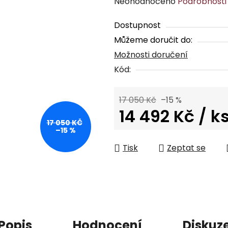
Průměrné
Neohodnoceno
Podrobnosti
hodnocení
Dostupnost
produktu
Můžeme doručit do:
je
Možnosti doručení
0,0
z
Kód:
5
hvězdiček.
17 050 Kč
–15 %
14 492 Kč
/ k
17 050 KČ
–15 %
Měrná cena:
Tisk
Zeptat se
Popis
Hodnocení
Diskuz