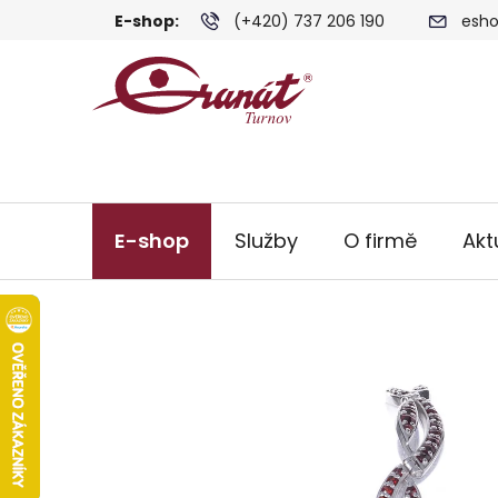
Přejít
E-shop:
(+420) 737 206 190
esho
na
obsah
E-shop
Služby
O firmě
Akt