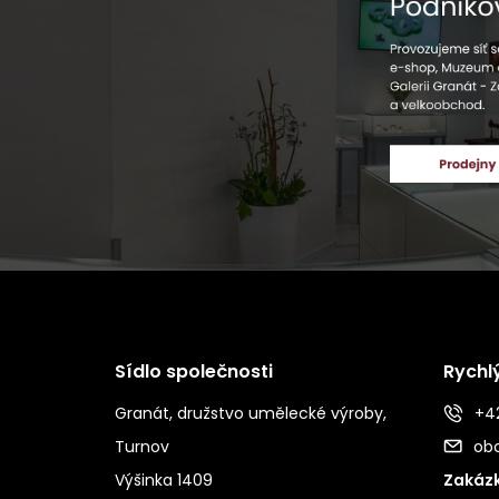
Sídlo společnosti
Rychl
Granát, družstvo umělecké výroby,
+42
Turnov
ob
Výšinka 1409
Zakázk