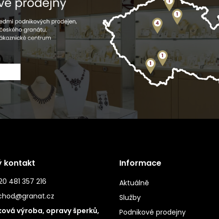
ý kontakt
Informace
0 481 357 216
Aktuálně
chod@granat.cz
Služby
ová výroba, opravy šperků,
Podnikové prodejny