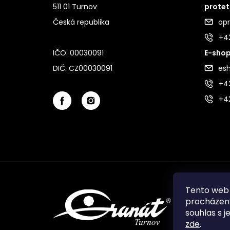
511 01 Turnov
protet
Česká republika
op
+4
IČO: 00030091
E-shop
DIČ: CZ00030091
es
+42
+4
Tento web 
procházení
souhlas s j
zde
.