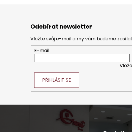
Z
á
Odebírat newsletter
p
a
Vložte svůj e-mail a my vám budeme zasíl
t
E-mail
í
Vlože
PŘIHLÁSIT SE