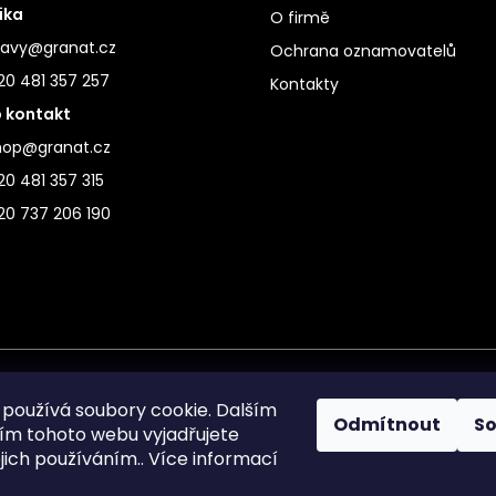
ika
O firmě
ravy@granat.cz
Ochrana oznamovatelů
20 481 357 257
Kontakty
 kontakt
hop@granat.cz
0 481 357 315
20 737 206 190
používá soubory cookie. Dalším
Odmítnout
S
m tohoto webu vyjadřujete
ejich používáním.. Více informací