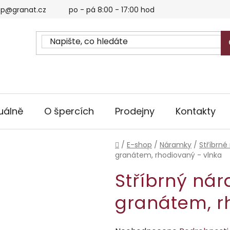
p@granat.cz
po - pá 8:00 - 17:00 hod
uálně
O špercích
Prodejny
Kontakty
Domů
/
E-shop
/
Náramky
/
Stříbrné
granátem, rhodiovaný - vlnka
Stříbrný ná
granátem, r