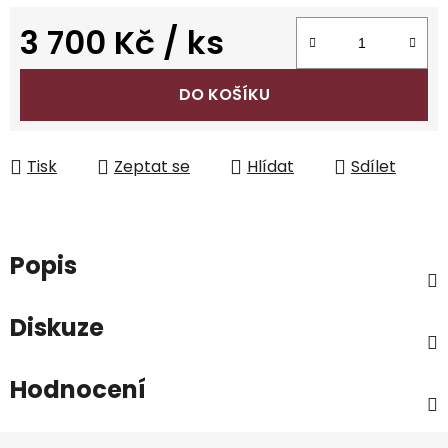
3 700 Kč
/ ks
Měrná cena:
DO KOŠÍKU
Tisk
Zeptat se
Hlídat
Sdílet
Popis
Diskuze
Hodnocení
Z