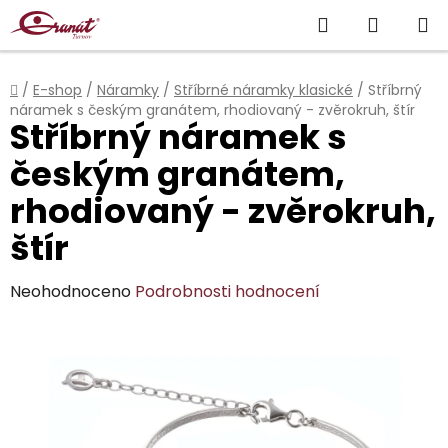
Přejít
Hledat
NÁKUP
na
obsah
KOŠÍK
Domů
/
E-shop
/
Náramky
/
Stříbrné náramky klasické
/
Stříbrný
náramek s českým granátem, rhodiovaný - zvěrokruh, štír
Stříbrný náramek s
českým granátem,
rhodiovaný - zvěrokruh,
štír
Průměrné
Neohodnoceno
Podrobnosti hodnocení
hodnocení
produktu
je
0,0
z