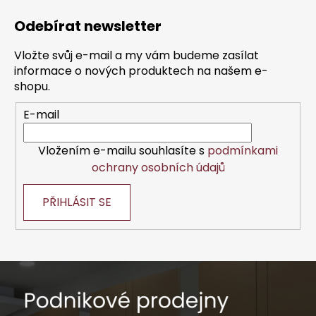
á
Odebírat newsletter
p
a
Vložte svůj e-mail a my vám budeme zasílat
t
informace o nových produktech na našem e-
í
shopu.
E-mail
Vložením e-mailu souhlasíte s
podmínkami
ochrany osobních údajů
PŘIHLÁSIT SE