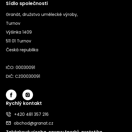
Sídlo společnosti
Granát, družstvo umělecké výroby,
Turnov
Výšinka 1409
511 01 Turnov
Česká republika
IČO: 00030091
DIČ: CZ00030091
Rychlý kontakt
+420 481 357 216
obchod@granat.cz
Zakázková výroba, opravy šperků, protetika