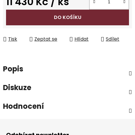
11 430 Kč
/ ks
Měrná cena:
DO KOŠÍKU
Tisk
Zeptat se
Hlídat
Sdílet
Popis
Diskuze
Hodnocení
Z
á