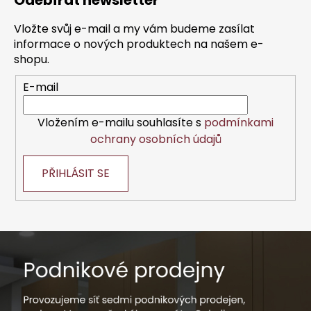
Odebírat newsletter
p
a
Vložte svůj e-mail a my vám budeme zasílat
t
informace o nových produktech na našem e-
í
shopu.
E-mail
Vložením e-mailu souhlasíte s
podmínkami
ochrany osobních údajů
PŘIHLÁSIT SE