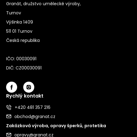
Granát, družstvo umělecké výroby,
Turnov
Výšinka 1409
511 01 Turnov
Česká republika
IČO: 00030091
DIČ: CZ00030091
Rychlý kontakt
+420 481 357 216
obchod@granat.cz
Zakázková výroba, opravy šperků, protetika
opravy@granat.cz