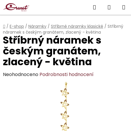
Přejít
Hledat
NÁKUP
na
obsah
KOŠÍK
Domů
/
E-shop
/
Náramky
/
Stříbrné náramky klasické
/
Stříbrný
náramek s českým granátem, zlacený - květina
Stříbrný náramek s
českým granátem,
zlacený - květina
Průměrné
Neohodnoceno
Podrobnosti hodnocení
hodnocení
produktu
je
0,0
z
5
hvězdiček.