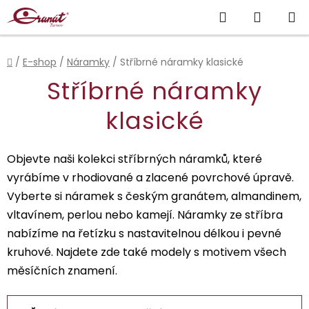
Přejít
Hledat
NÁKUP
na
obsah
KOŠÍK
Domů
/
E-shop
/
Náramky
/
Stříbrné náramky klasické
Stříbrné náramky
klasické
Objevte naši kolekci stříbrných náramků, které
vyrábíme v rhodiované a zlacené povrchové úpravě.
Vyberte si náramek s českým granátem, almandinem,
vltavínem, perlou nebo kamejí. Náramky ze stříbra
nabízíme na řetízku s nastavitelnou délkou i pevné
kruhové. Najdete zde také modely s motivem všech
měsíčních znamení.
Ř