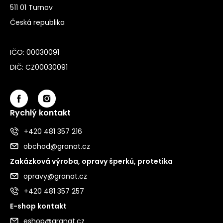
511 01 Turnov
Česká republika
IČO: 00030091
DIČ: CZ00030091
Rychlý kontakt
+420 481 357 216
obchod@granat.cz
Zakázková výroba, opravy šperků, protetika
opravy@granat.cz
+420 481 357 257
E-shop kontakt
eshop@granat.cz