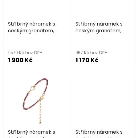
s
p
r
Stříbrný náramek s
Stříbrný náramek s
o
českým granátem,
českým granátem,
d
zlacený
zlacený
u
Průměrné
k
hodnocení
1 570 Kč bez DPH
967 Kč bez DPH
t
1 900 Kč
1 170 Kč
produktu
ů
je
5,0
z
5
hvězdiček.
Stříbrný náramek s
Stříbrný náramek s