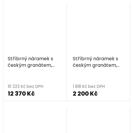
Stříbrný náramek s
Stříbrný náramek s
českým granátem,
českým granátem,
zlacený - květina
zlacený - květina
10 223 Kč bez DPH
1 818 Kč bez DPH
12 370 Kč
2 200 Kč