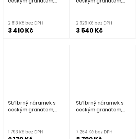
českým granátem,
českým granátem,
zlacený - srdce
zlacený
2 818 Kč bez DPH
2 926 Kč bez DPH
3 410 Kč
3 540 Kč
Stříbrný náramek s
Stříbrný náramek s
českým granátem,
českým granátem,
zlacený - uzel
zlacený - květina
1 793 Kč bez DPH
7 264 Kč bez DPH