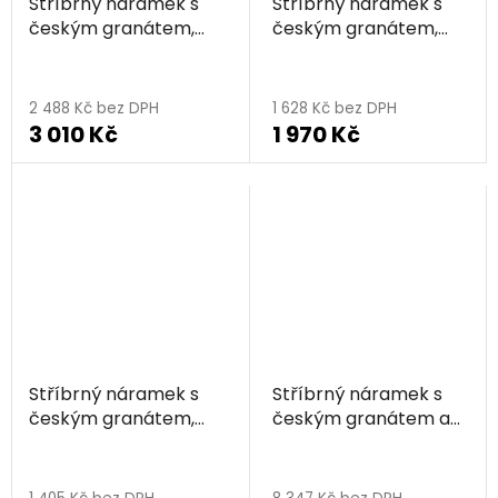
Stříbrný náramek s
Stříbrný náramek s
českým granátem,
českým granátem,
zlacený - květina
zlacený - kruh
2 488 Kč bez DPH
1 628 Kč bez DPH
3 010 Kč
1 970 Kč
Stříbrný náramek s
Stříbrný náramek s
českým granátem,
českým granátem a
zlacený - nekonečno
vltavínem, zlacený -
čtverec