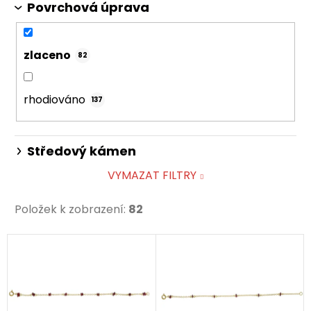
Povrchová úprava
zlaceno
82
rhodiováno
137
Středový kámen
VYMAZAT FILTRY
Položek k zobrazení:
82
V
ý
p
i