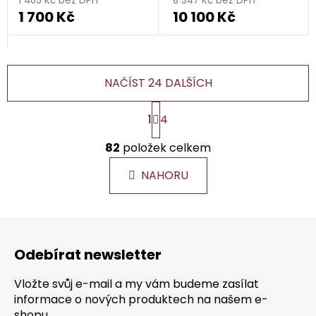
1 405 Kč bez DPH
8 347 Kč bez DPH
1 700 Kč
10 100 Kč
NAČÍST 24 DALŠÍCH
S
1
4
t
r
O
á
82
položek celkem
v
n
l
k
NAHORU
á
o
d
v
a
á
Z
c
n
á
í
í
Odebírat newsletter
p
p
r
a
Vložte svůj e-mail a my vám budeme zasílat
v
t
informace o nových produktech na našem e-
k
shopu.