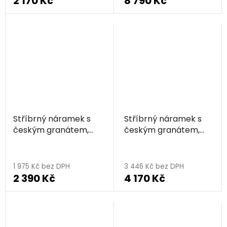
2 170 Kč
8 790 Kč
Stříbrný náramek s
Stříbrný náramek s
českým granátem,
českým granátem,
zlacený - kruh
zlacený - linka
1 975 Kč bez DPH
3 446 Kč bez DPH
2 390 Kč
4 170 Kč