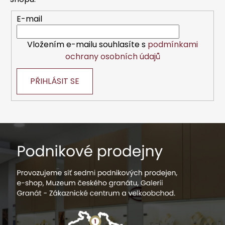
í
y
v
E-mail
ý
p
Vložením e-mailu souhlasíte s
podmínkami
i
ochrany osobních údajů
s
u
PŘIHLÁSIT SE