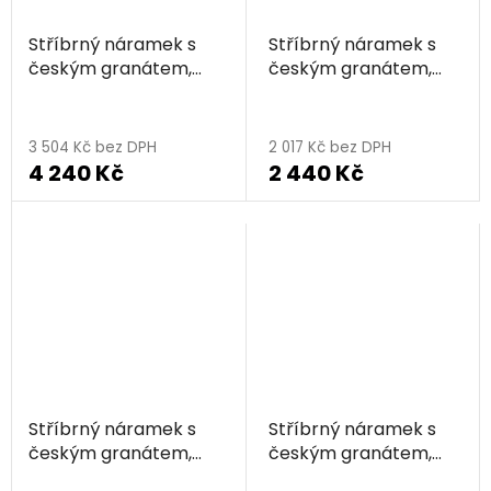
Stříbrný náramek s
Stříbrný náramek s
českým granátem,
českým granátem,
zlacený - květ života
zlacený - kruh
3 504 Kč bez DPH
2 017 Kč bez DPH
4 240 Kč
2 440 Kč
Stříbrný náramek s
Stříbrný náramek s
českým granátem,
českým granátem,
zlacený - srdce
zlacený - květina