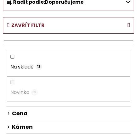
Řadit podle:
Doporučujeme
a
z
e
ZAVŘÍT FILTR
n
í
p
r
o
Na skladě
d
12
u
k
t
Novinka
0
ů
Cena
Kámen