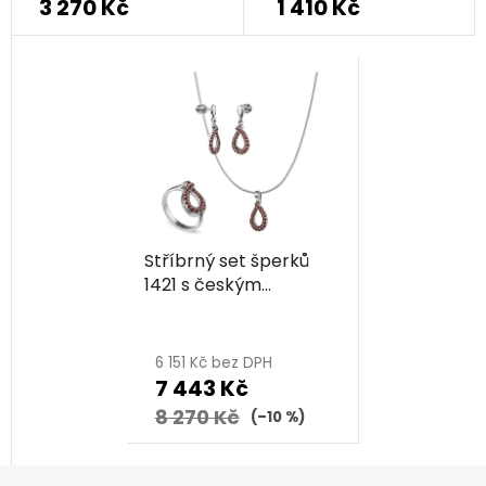
3 270 Kč
1 410 Kč
Stříbrný set šperků
1421 s českým
granátem, rhodiovaný
- kapka
6 151 Kč bez DPH
7 443 Kč
8 270 Kč
(–10 %)
Z