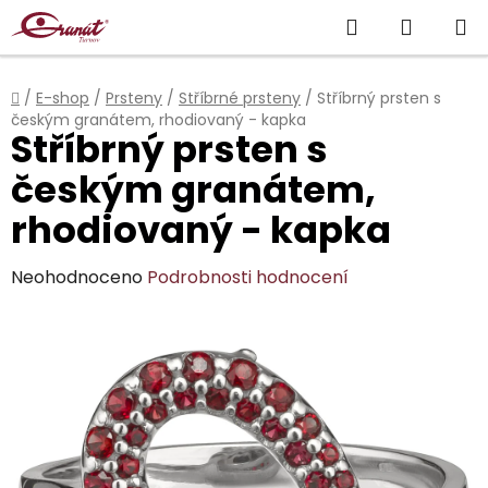
Přejít
Hledat
NÁKUP
na
obsah
KOŠÍK
Domů
/
E-shop
/
Prsteny
/
Stříbrné prsteny
/
Stříbrný prsten s
českým granátem, rhodiovaný - kapka
Stříbrný prsten s
českým granátem,
rhodiovaný - kapka
Průměrné
Neohodnoceno
Podrobnosti hodnocení
hodnocení
produktu
je
0,0
z
5
hvězdiček.