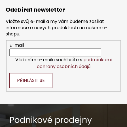
á
Odebírat newsletter
p
a
Vložte svůj e-mail a my vám budeme zasílat
t
informace o nových produktech na našem e-
í
shopu.
E-mail
Vložením e-mailu souhlasíte s
podmínkami
ochrany osobních údajů
PŘIHLÁSIT SE