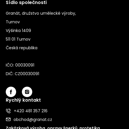
Sídlo společnosti
Granát, družstvo umělecké výroby,
Turnov
Výšinka 1409
511 01 Turnov
Česká republika
IČO: 00030091
DIČ: CZ00030091
Rychlý kontakt
+420 481 357 216
obchod@granat.cz
Zakázková výroba, opravy šperků, protetika