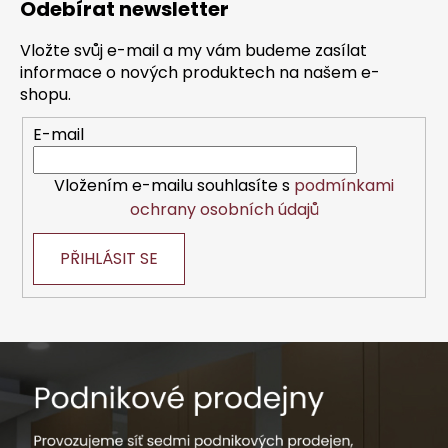
Odebírat newsletter
p
5
a
hvězdiček.
Vložte svůj e-mail a my vám budeme zasílat
t
informace o nových produktech na našem e-
í
shopu.
E-mail
Vložením e-mailu souhlasíte s
podmínkami
ochrany osobních údajů
PŘIHLÁSIT SE