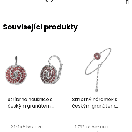
Související produkty
Stříbrné náušnice s
Stříbrný náramek s
českým granátem,
českým granátem,
rhodiované - uzel
rhodiovaný - uzel
Průměrné
hodnocení
2 141 Kč bez DPH
1 793 Kč bez DPH