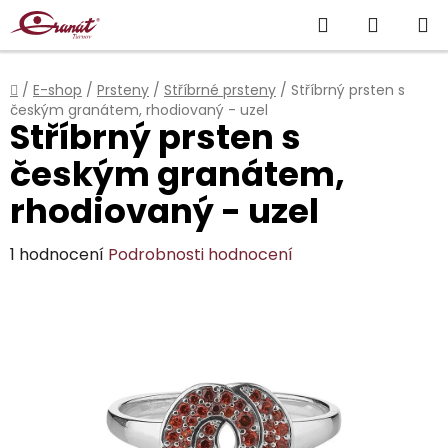
Přejít
Hledat
NÁKUP
na
obsah
KOŠÍK
Domů
/
E-shop
/
Prsteny
/
Stříbrné prsteny
/
Stříbrný prsten s
českým granátem, rhodiovaný - uzel
Stříbrný prsten s
českým granátem,
rhodiovaný - uzel
Průměrné
1 hodnocení
Podrobnosti hodnocení
hodnocení
produktu
je
5,0
z
5
hvězdiček.