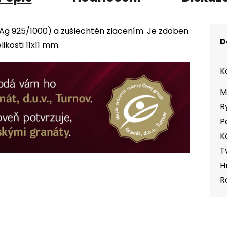
 (Ag 925/1000) a zušlechtěn zlacením. Je zdoben
D
kosti 11x11 mm.
K
M
R
P
K
T
H
R