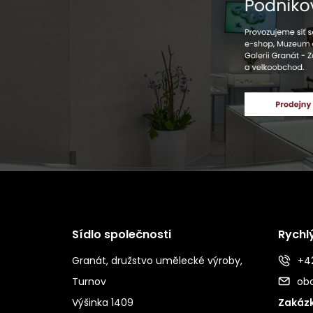
Sídlo společnosti
Rychl
Granát, družstvo umělecké výroby,
+42
Turnov
ob
Výšinka 1409
Zakázk