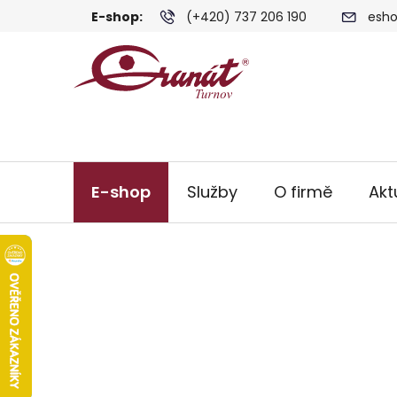
Přejít
E-shop:
(+420) 737 206 190
esho
na
obsah
E-shop
Služby
O firmě
Akt