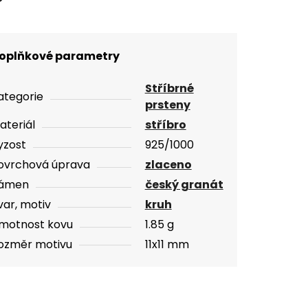
oplňkové parametry
Stříbrné
ategorie
prsteny
ateriál
stříbro
yzost
925/1000
ovrchová úprava
zlaceno
ámen
český granát
var, motiv
kruh
motnost kovu
1.85 g
ozměr motivu
11x11 mm