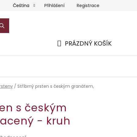
Přihlášení
Registrace
Čeština
PRÁZDNÝ KOŠÍK
NÁKUPNÍ
KOŠÍK
rsteny
/
Stříbrný prsten s českým granátem,
ten s českým
lacený - kruh