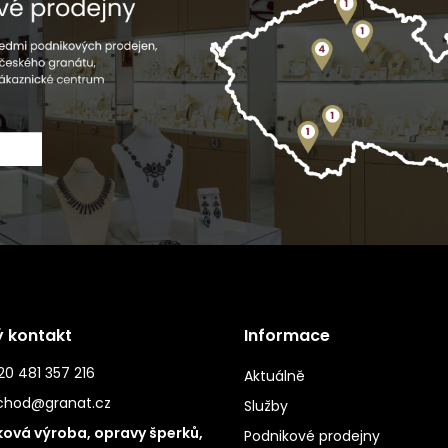
ý kontakt
Informace
0 481 357 216
Aktuálně
chod@granat.cz
Služby
ová výroba, opravy šperků,
Podnikové prodejny