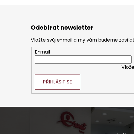
Z
á
Odebírat newsletter
p
a
Vložte svůj e-mail a my vám budeme zasíl
t
E-mail
í
Vlože
PŘIHLÁSIT SE