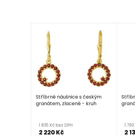
Stříbrné náušnice s českým
Stříb
granátem, zlacené - kruh
graná
1 835 Kč bez DPH
1 76
2 220 Kč
2 1