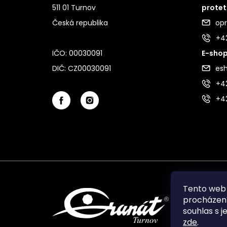
511 01 Turnov
protet
Česká republika
op
+4
IČO: 00030091
E-shop
DIČ: CZ00030091
es
+42
+4
Tento web 
procházení
souhlas s j
zde
.