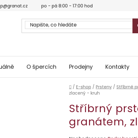
p@granat.cz
po - pá 8:00 - 17:00 hod
uálně
O špercích
Prodejny
Kontakty
Domů
/
E-shop
/
Prsteny
/
Stříbrné p
zlacený - kruh
Stříbrný prs
granátem, z