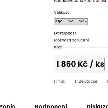
Průměrné
Neohodnoceno
Podrobnosti
hodnocení
Velikost
produktu
je
0,0
z
Dostupnost
5
Možnosti doručení
hvězdiček.
Kód:
1 860 Kč
/ ks
Měrná cena:
Tisk
Zeptat se
Popis
Hodnocení
Diskuz