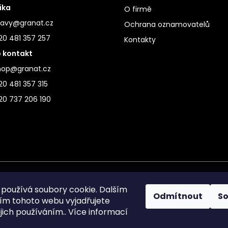
ika
O firmě
ravy@granat.cz
Ochrana oznamovatelů
20 481 357 257
Kontakty
 kontakt
hop@granat.cz
0 481 357 315
20 737 206 190
používá soubory cookie. Dalším
Odmítnout
S
m tohoto webu vyjadřujete
ejich používáním.. Více informací