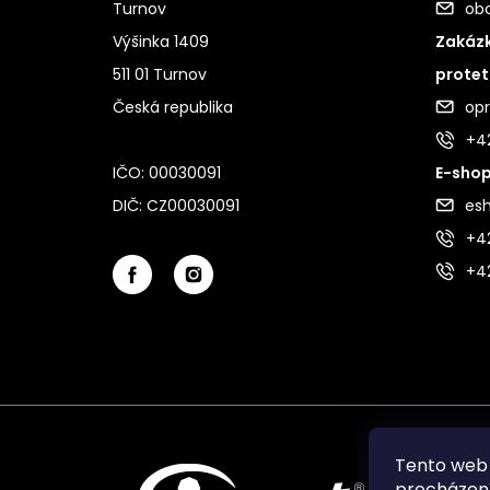
Turnov
ob
Výšinka 1409
Zakázk
511 01 Turnov
protet
Česká republika
op
+4
IČO: 00030091
E-shop
DIČ: CZ00030091
es
+42
+4
Tento web 
procházení