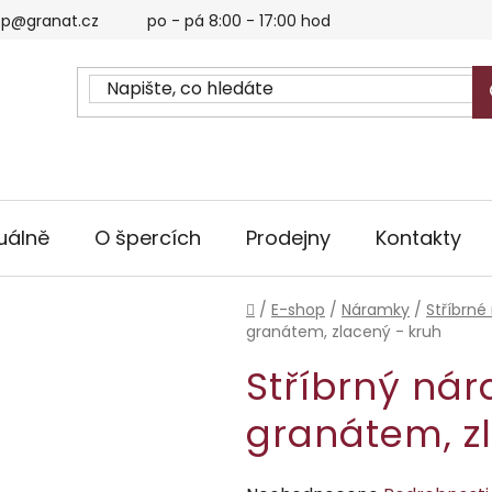
p@granat.cz
po - pá 8:00 - 17:00 hod
uálně
O špercích
Prodejny
Kontakty
Domů
/
E-shop
/
Náramky
/
Stříbrné
granátem, zlacený - kruh
Stříbrný ná
granátem, z