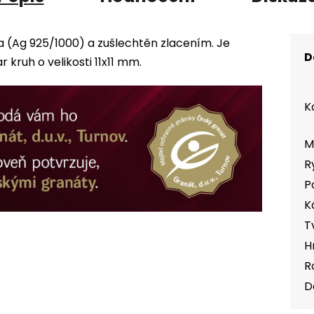
a (Ag 925/1000) a zušlechtěn zlacením. Je
D
ruh o velikosti 11x11 mm.
K
M
R
P
K
T
H
R
D