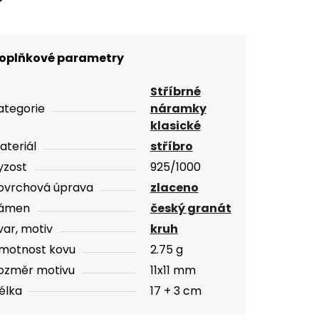
oplňkové parametry
Stříbrné
ategorie
náramky
klasické
ateriál
stříbro
yzost
925/1000
ovrchová úprava
zlaceno
ámen
český granát
var, motiv
kruh
motnost kovu
2.75 g
ozměr motivu
11x11 mm
élka
17 + 3 cm