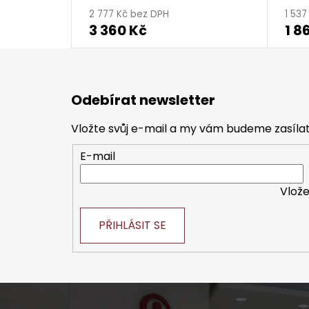
2 777 Kč bez DPH
1 53
3 360 Kč
1 8
Z
á
Odebírat newsletter
p
a
Vložte svůj e-mail a my vám budeme zasíl
t
E-mail
í
Vlože
PŘIHLÁSIT SE