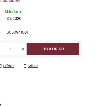
 hodnocení
Skladem
13.8.2026
16050941001
DO KOŠÍKU
Hlídat
Sdílet
e