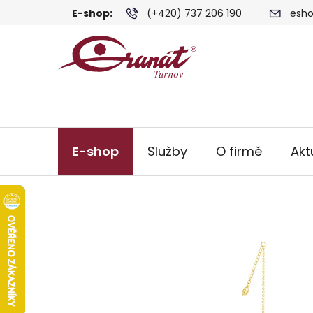
Přejít
E-shop:
(+420) 737 206 190
esho
na
obsah
E-shop
Služby
O firmě
Akt