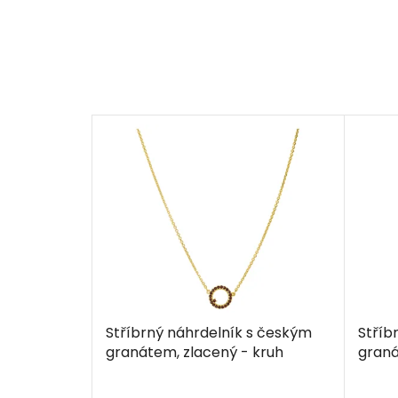
Stříbrný náhrdelník s českým
Stříb
granátem, zlacený - kruh
graná