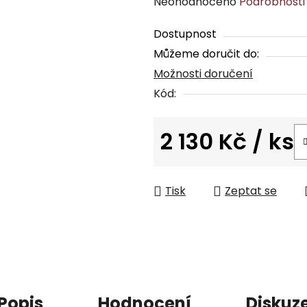
Průměrné
Neohodnoceno
Podrobnosti
hodnocení
Dostupnost
produktu
Můžeme doručit do:
je
Možnosti doručení
0,0
z
Kód:
5
hvězdiček.
2 130 Kč
/ ks
Měrná cena:
Tisk
Zeptat se
Popis
Hodnocení
Diskuz