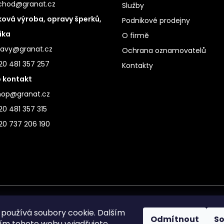
chod@granat.cz
Služby
ová výroba, opravy šperků,
Podnikové prodejny
ika
O firmě
ravy@granat.cz
Ochrana oznamovatelů
20 481 357 257
Kontakty
 kontakt
hop@granat.cz
0 481 357 315
20 737 206 190
používá soubory cookie. Dalším
Odmítnout
S
m tohoto webu vyjadřujete