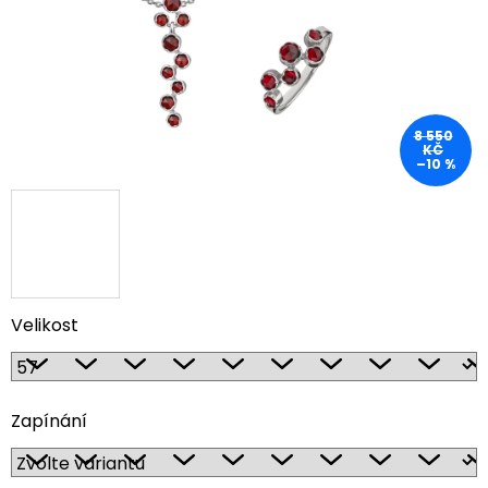
8 550
KČ
–10 %
Velikost
Zapínání