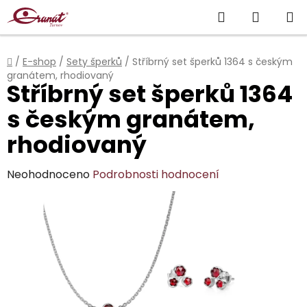
Přejít
Hledat
NÁKUP
na
obsah
KOŠÍK
Domů
/
E-shop
/
Sety šperků
/
Stříbrný set šperků 1364 s českým
granátem, rhodiovaný
Stříbrný set šperků 1364
s českým granátem,
rhodiovaný
Průměrné
Neohodnoceno
Podrobnosti hodnocení
hodnocení
produktu
je
0,0
z
5
hvězdiček.