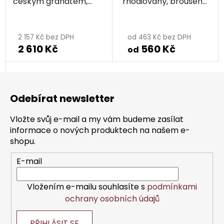
českým granátem,
rhodiovaný, broušený
rhodiovaný
středně hrubý
Průměrné
hodnocení
2 157 Kč bez DPH
od 463 Kč bez DPH
2 610 Kč
560 Kč
produktu
od
je
Z
5,0
á
z
Odebírat newsletter
p
5
a
hvězdiček.
Vložte svůj e-mail a my vám budeme zasílat
t
informace o nových produktech na našem e-
í
shopu.
E-mail
Vložením e-mailu souhlasíte s
podmínkami
ochrany osobních údajů
PŘIHLÁSIT SE