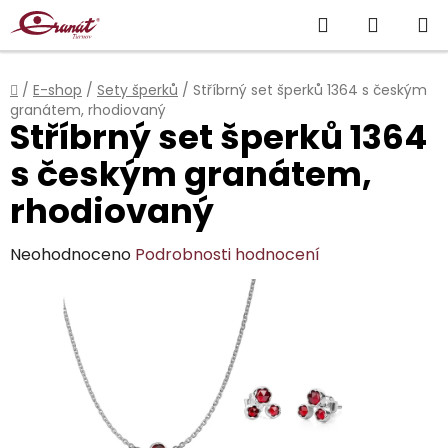
Přejít
Hledat
NÁKUP
na
obsah
KOŠÍK
Domů
/
E-shop
/
Sety šperků
/
Stříbrný set šperků 1364 s českým
granátem, rhodiovaný
Stříbrný set šperků 1364
s českým granátem,
rhodiovaný
Průměrné
Neohodnoceno
Podrobnosti hodnocení
hodnocení
produktu
je
0,0
z
5
hvězdiček.