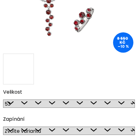
8 550
KČ
–10 %
Velikost
Zapínání