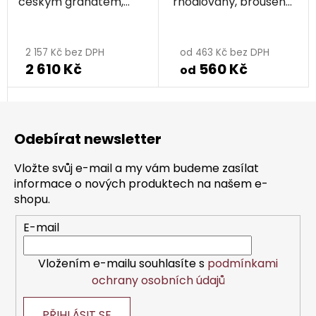
českým granátem,
rhodiovaný, broušený
rhodiovaný
středně hrubý
Průměrné
hodnocení
2 157 Kč bez DPH
od 463 Kč bez DPH
2 610 Kč
560 Kč
produktu
od
je
Z
5,0
á
z
Odebírat newsletter
p
5
a
hvězdiček.
Vložte svůj e-mail a my vám budeme zasílat
t
informace o nových produktech na našem e-
í
shopu.
E-mail
Vložením e-mailu souhlasíte s
podmínkami
ochrany osobních údajů
PŘIHLÁSIT SE