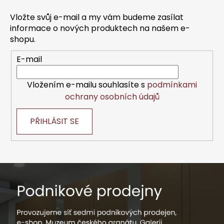
p
p
r
a
Vložte svůj e-mail a my vám budeme zasílat
v
t
informace o nových produktech na našem e-
k
í
shopu.
y
v
E-mail
ý
p
Vložením e-mailu souhlasíte s
podmínkami
i
ochrany osobních údajů
s
u
PŘIHLÁSIT SE