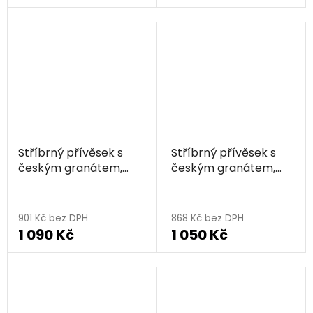
je
5,0
z
5
hvězdiček.
Stříbrný přívěsek s
Stříbrný přívěsek s
českým granátem,
českým granátem,
rhodiovaný - kapka
rhodiovaný - kapka
901 Kč bez DPH
868 Kč bez DPH
1 090 Kč
1 050 Kč