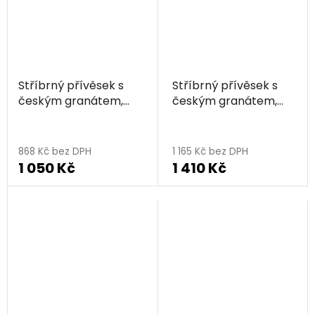
Stříbrný přívěsek s
Stříbrný přívěsek s
českým granátem,
českým granátem,
zlacený - kapka
rhodiovaný - kapka
868 Kč bez DPH
1 165 Kč bez DPH
1 050 Kč
1 410 Kč