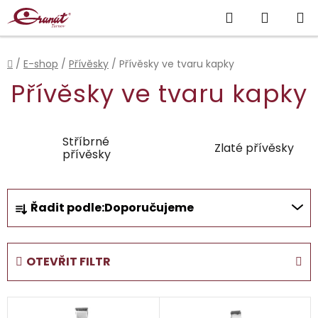
Přejít
Hledat
NÁKUP
na
obsah
KOŠÍK
Domů
/
E-shop
/
Přívěsky
/
Přívěsky ve tvaru kapky
Přívěsky ve tvaru kapky
Stříbrné
Zlaté přívěsky
přívěsky
Ř
Řadit podle:
Doporučujeme
a
z
e
OTEVŘIT FILTR
n
í
V
p