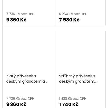
granátem a
kapka
Průměrné
diamantem - kapka
hodnocení
7 736 Kč bez DPH
6 264 Kč bez DPH
9 360 Kč
7 580 Kč
produktu
je
5,0
z
5
hvězdiček.
Zlatý přívěsek s
Stříbrný přívěsek s
českým granátem a
českým granátem,
diamantem - kapka
rhodiovaný - kapka
Průměrné
hodnocení
7 736 Kč bez DPH
1 438 Kč bez DPH
9 360 Kč
1 740 Kč
produktu