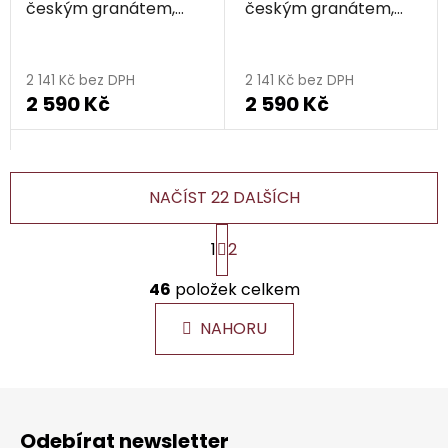
českým granátem,
českým granátem,
rhodiovaný - kapka
zlacený - kapka
2 141 Kč bez DPH
2 141 Kč bez DPH
2 590 Kč
2 590 Kč
NAČÍST 22 DALŠÍCH
S
1
2
t
r
O
á
46
položek celkem
v
n
l
k
NAHORU
á
o
d
v
a
á
Z
c
n
á
í
í
Odebírat newsletter