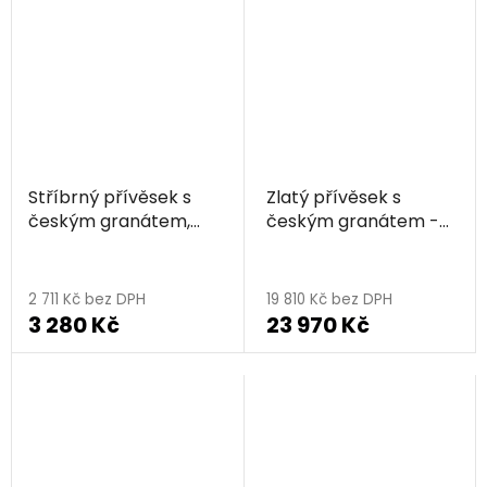
Stříbrný přívěsek s
Zlatý přívěsek s
českým granátem,
českým granátem -
zlacený - kapka
kapka
2 711 Kč bez DPH
19 810 Kč bez DPH
3 280 Kč
23 970 Kč