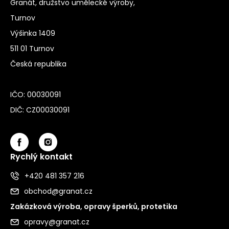
Granát, družstvo umělecké výroby,
Turnov
Výšinka 1409
511 01 Turnov
Česká republika
IČO: 00030091
DIČ: CZ00030091
Rychlý kontakt
+420 481 357 216
obchod@granat.cz
Zakázková výroba, opravy šperků, protetika
opravy@granat.cz