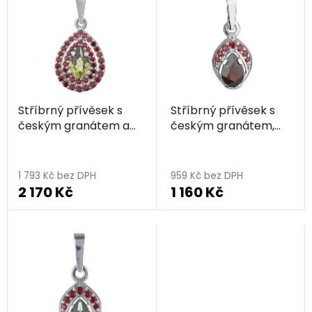
ý
r
p
o
i
d
s
u
p
k
r
t
Stříbrný přívěsek s
Stříbrný přívěsek s
o
ů
českým granátem a
českým granátem,
d
vltavínem, rhodiovaný
rhodiovaný - kapka
u
- kapka
k
1 793 Kč bez DPH
959 Kč bez DPH
t
2 170 Kč
1 160 Kč
ů