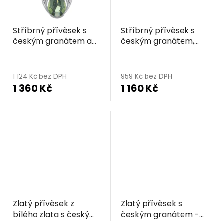
Stříbrný přívěsek s
Stříbrný přívěsek s
českým granátem a
českým granátem,
vltavínem, rhodiovaný
zlacený - kapka
- kapka
1 124 Kč bez DPH
959 Kč bez DPH
1 360 Kč
1 160 Kč
Zlatý přívěsek z
Zlatý přívěsek s
bílého zlata s českým
českým granátem -