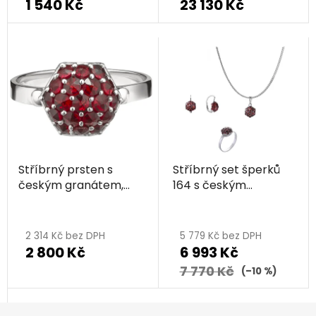
1 540 Kč
23 130 Kč
Stříbrný prsten s
Stříbrný set šperků
českým granátem,
164 s českým
rhodiovaný - malina
granátem, rhodiovaný
- malina
2 314 Kč bez DPH
5 779 Kč bez DPH
2 800 Kč
6 993 Kč
7 770 Kč
(–10 %)
Z