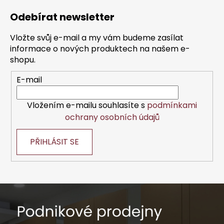
á
Odebírat newsletter
p
a
Vložte svůj e-mail a my vám budeme zasílat
t
informace o nových produktech na našem e-
í
shopu.
E-mail
Vložením e-mailu souhlasíte s
podmínkami
ochrany osobních údajů
PŘIHLÁSIT SE