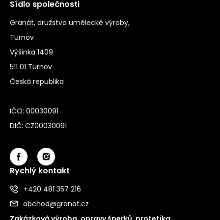
Sídlo společnosti
Granát, družstvo umělecké výroby,
Turnov
Výšinka 1409
511 01 Turnov
Česká republika
IČO: 00030091
DIČ: CZ00030091
Rychlý kontakt
+420 481 357 216
obchod@granat.cz
Zakázková výroba, opravy šperků, protetika