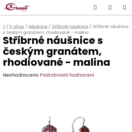
Přejít
Hledat
NÁKUP
na
obsah
KOŠÍK
Domů
/
E-shop
/
Náušnice
/
Stříbrné náušnice
/
Stříbrné náušnice
s českým granátem, rhodiované - malina
Stříbrné náušnice s
českým granátem,
rhodiované - malina
Průměrné
Neohodnoceno
Podrobnosti hodnocení
hodnocení
produktu
je
0,0
z
5
hvězdiček.