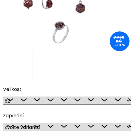
7 770
KČ
–10 %
Velikost
Zapínání