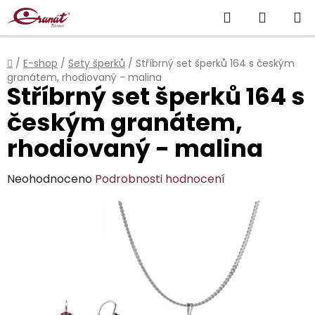
Přejít
Hledat
NÁKUP
na
obsah
KOŠÍK
Domů
/
E-shop
/
Sety šperků
/
Stříbrný set šperků 164 s českým
granátem, rhodiovaný - malina
Stříbrný set šperků 164 s
českým granátem,
rhodiovaný - malina
Průměrné
Neohodnoceno
Podrobnosti hodnocení
hodnocení
produktu
je
0,0
z
5
hvězdiček.