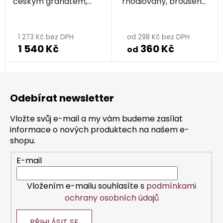
českým granátem,
rhodiovaný, broušený
rhodiovaný - malina
jemný
1 273 Kč bez DPH
od 298 Kč bez DPH
1 540 Kč
360 Kč
od
Z
á
Odebírat newsletter
p
a
Vložte svůj e-mail a my vám budeme zasílat
t
informace o nových produktech na našem e-
í
shopu.
E-mail
Vložením e-mailu souhlasíte s
podmínkami
ochrany osobních údajů
PŘIHLÁSIT SE