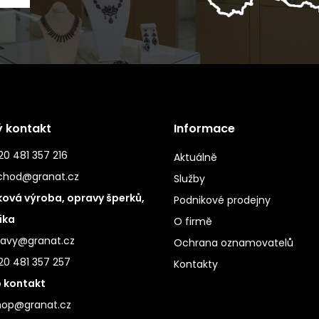
ý kontakt
Informace
0 481 357 216
Aktuálně
chod@granat.cz
Služby
ová výroba, opravy šperků,
Podnikové prodejny
ika
O firmě
ravy@granat.cz
Ochrana oznamovatelů
20 481 357 257
Kontakty
 kontakt
hop@granat.cz