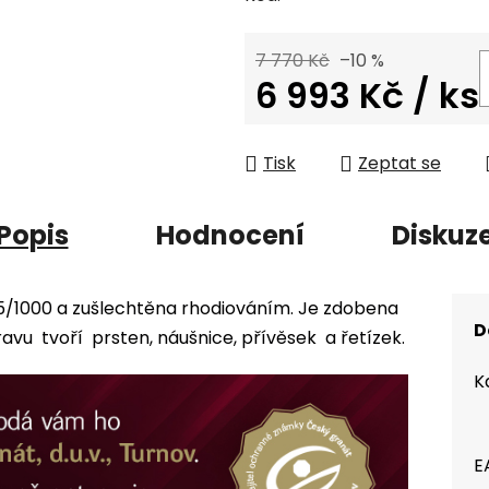
7 770 Kč
–10 %
6 993 Kč
/ ks
Měrná cena:
Tisk
Zeptat se
Popis
Hodnocení
Diskuz
25/1000 a zušlechtěna rhodiováním. Je zdobena
D
u tvoří prsten, náušnice, přívěsek a řetízek.
K
E