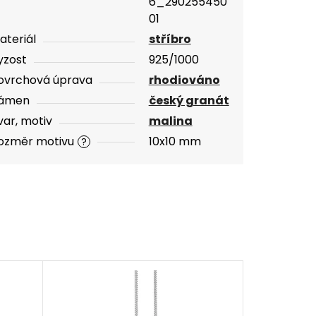
6_290255450
01
ateriál
stříbro
yzost
925/1000
ovrchová úprava
rhodiováno
ámen
český granát
var, motiv
malina
ozměr motivu
10x10 mm
?