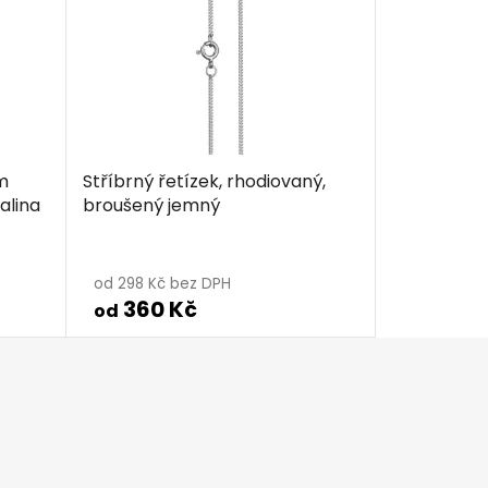
m
Stříbrný řetízek, rhodiovaný,
alina
broušený jemný
od 298 Kč bez DPH
360 Kč
od