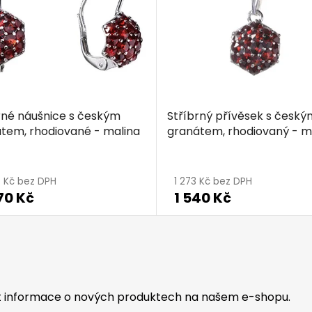
rné náušnice s českým
Stříbrný přívěsek s český
tem, rhodiované - malina
granátem, rhodiovaný - m
7 Kč bez DPH
1 273 Kč bez DPH
70 Kč
1 540 Kč
at informace o nových produktech na našem e-shopu.