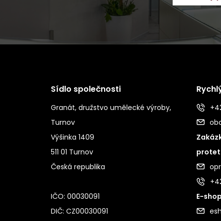
Sídlo společnosti
Rychl
Granát, družstvo umělecké výroby,
+42
Turnov
ob
Výšinka 1409
Zakázk
511 01 Turnov
protet
Česká republika
op
+4
IČO: 00030091
E-shop
DIČ: CZ00030091
es