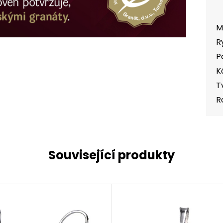
M
R
P
K
T
R
Související produkty