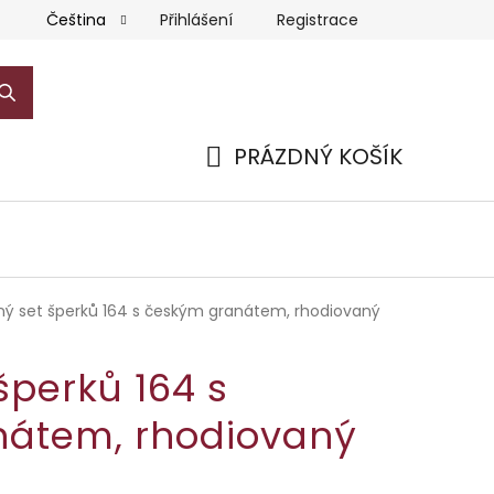
Přihlášení
Registrace
Čeština
PRÁZDNÝ KOŠÍK
NÁKUPNÍ
KOŠÍK
rný set šperků 164 s českým granátem, rhodiovaný
 šperků 164 s
átem, rhodiovaný