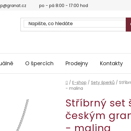
p@granat.cz
po - pá 8:00 - 17:00 hod
uálně
O špercích
Prodejny
Kontakty
Domů
/
E-shop
/
Sety šperků
/
Stříb
- malina
Stříbrný set
českým gran
- malina