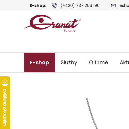
Přejít
E-shop:
(+420) 737 206 190
esho
na
obsah
E-shop
Služby
O firmě
Akt