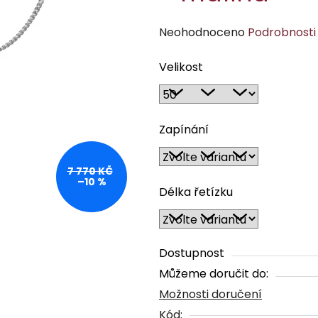
Průměrné
Neohodnoceno
Podrobnosti
hodnocení
Velikost
produktu
je
0,0
z
Zapínání
5
hvězdiček.
7 770 KČ
–10 %
Délka řetízku
Dostupnost
Můžeme doručit do:
Možnosti doručení
Kód: