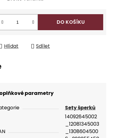
DO KOŠÍKU
Hlídat
Sdílet
e
oplňkové parametry
ategorie
Sety šperků
14092645002
_12081345003
AN
_1308604500