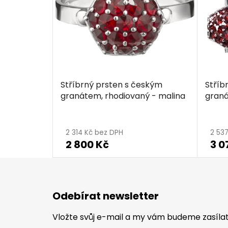
Stříbrný prsten s českým
Stříb
granátem, rhodiovaný - malina
graná
2 314 Kč bez DPH
2 53
2 800 Kč
3 0
Z
á
Odebírat newsletter
p
a
Vložte svůj e-mail a my vám budeme zasíl
t