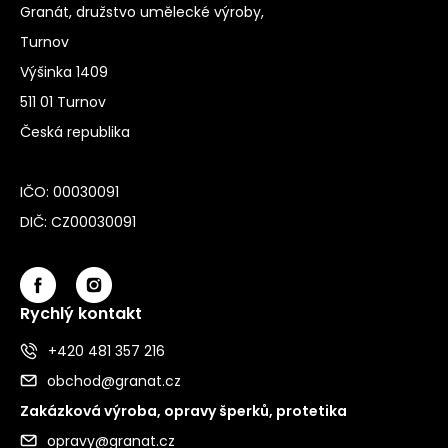
Granát, družstvo umělecké výroby,
Turnov
Výšinka 1409
511 01 Turnov
Česká republika
IČO: 00030091
DIČ: CZ00030091
Rychlý kontakt
+420 481 357 216
obchod@granat.cz
Zakázková výroba, opravy šperků, protetika
opravy@granat.cz