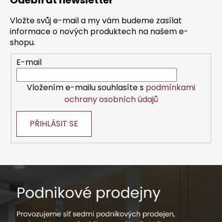
Odebírat newsletter
p
a
Vložte svůj e-mail a my vám budeme zasílat
t
informace o nových produktech na našem e-
í
shopu.
E-mail
Vložením e-mailu souhlasíte s
podmínkami
ochrany osobních údajů
PŘIHLÁSIT SE