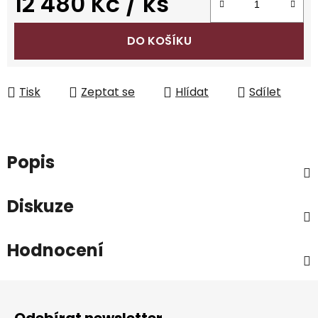
12 480 Kč
/ ks
Měrná cena:
DO KOŠÍKU
Tisk
Zeptat se
Hlídat
Sdílet
Popis
Diskuze
Hodnocení
Z
á