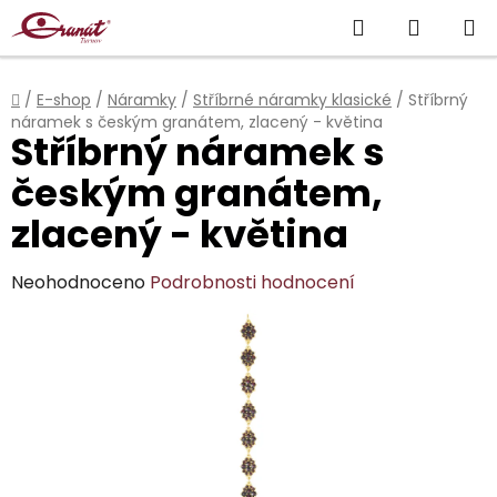
Přejít
Hledat
NÁKUP
na
obsah
KOŠÍK
Domů
/
E-shop
/
Náramky
/
Stříbrné náramky klasické
/
Stříbrný
náramek s českým granátem, zlacený - květina
Stříbrný náramek s
českým granátem,
zlacený - květina
Průměrné
Neohodnoceno
Podrobnosti hodnocení
hodnocení
produktu
je
0,0
z
5
hvězdiček.