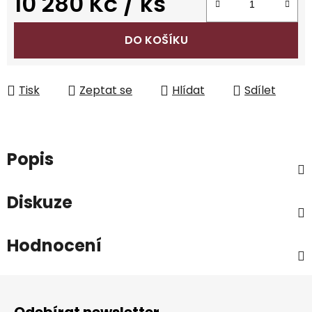
10 280 Kč
/ ks
Měrná cena:
DO KOŠÍKU
Tisk
Zeptat se
Hlídat
Sdílet
Popis
Diskuze
Hodnocení
Z
á