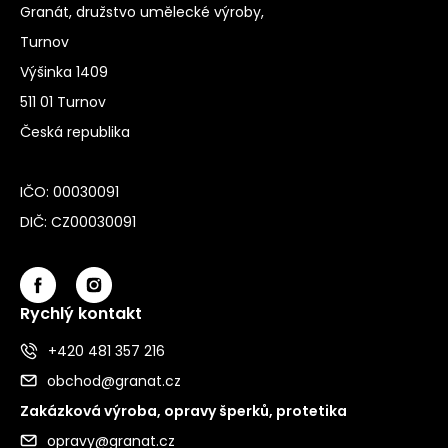
Granát, družstvo umělecké výroby,
Turnov
Výšinka 1409
511 01 Turnov
Česká republika
IČO: 00030091
DIČ: CZ00030091
Rychlý kontakt
+420 481 357 216
obchod@granat.cz
Zakázková výroba, opravy šperků, protetika
opravy@granat.cz