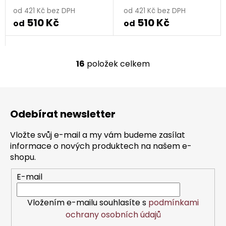
od 421 Kč bez DPH
od 421 Kč bez DPH
510 Kč
510 Kč
od
od
16
položek celkem
O
v
l
Z
á
á
d
Odebírat newsletter
p
a
a
c
Vložte svůj e-mail a my vám budeme zasílat
t
í
informace o nových produktech na našem e-
í
p
shopu.
r
E-mail
v
k
y
Vložením e-mailu souhlasíte s
podmínkami
v
ochrany osobních údajů
ý