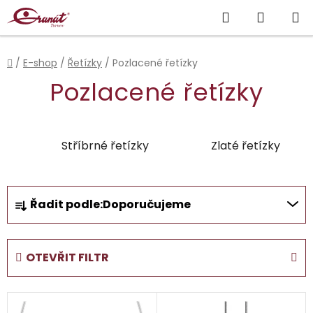
Přejít
Hledat
NÁKUP
na
obsah
KOŠÍK
Domů
/
E-shop
/
Řetízky
/
Pozlacené řetízky
Pozlacené řetízky
Stříbrné řetízky
Zlaté řetízky
Ř
Řadit podle:
Doporučujeme
a
z
e
OTEVŘIT FILTR
n
í
V
p