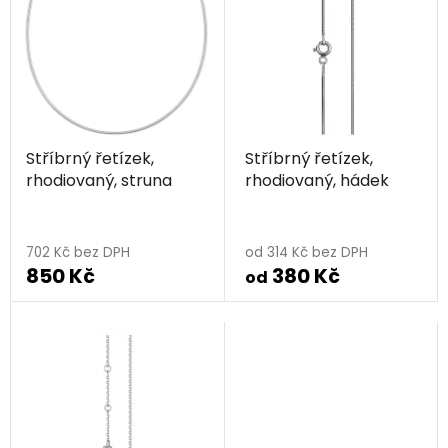
ý
r
p
o
i
d
s
u
p
k
r
t
Stříbrný řetízek,
Stříbrný řetízek,
o
ů
rhodiovaný, struna
rhodiovaný, hádek
d
u
Průměrné
k
hodnocení
702 Kč bez DPH
od 314 Kč bez DPH
t
850 Kč
380 Kč
produktu
od
ů
je
5,0
z
5
hvězdiček.