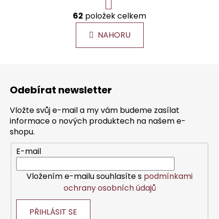
r
á
62
položek celkem
O
n
v
k
NAHORU
l
o
á
v
á
d
Z
n
a
á
í
c
Odebírat newsletter
p
í
a
p
Vložte svůj e-mail a my vám budeme zasílat
r
t
informace o nových produktech na našem e-
v
í
shopu.
k
y
E-mail
v
ý
Vložením e-mailu souhlasíte s
podmínkami
p
ochrany osobních údajů
i
s
PŘIHLÁSIT SE
u