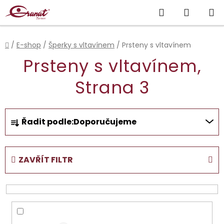
Přejít
Hledat
NÁKUP
na
obsah
KOŠÍK
Domů
/
E-shop
/
Šperky s vltavínem
/
Prsteny s vltavínem
Prsteny s vltavínem
,
Strana 3
Ř
Řadit podle:
Doporučujeme
a
z
e
ZAVŘÍT FILTR
n
í
p
r
o