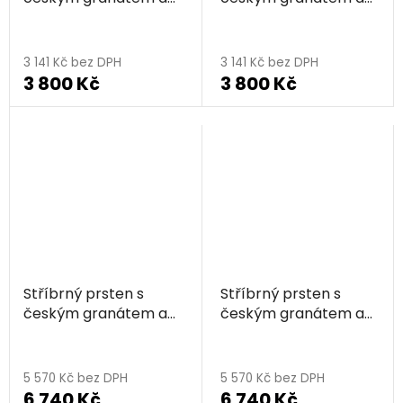
vltavínem, rhodiovaný
vltavínem, zlacený -
- kapka
kapka
3 141 Kč bez DPH
3 141 Kč bez DPH
3 800 Kč
3 800 Kč
Stříbrný prsten s
Stříbrný prsten s
českým granátem a
českým granátem a
vltavínem, rhodiovaný
vltavínem, zlacený -
- obdélník
obdélník
5 570 Kč bez DPH
5 570 Kč bez DPH
6 740 Kč
6 740 Kč