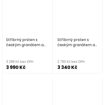
Stříbrný prsten s
Stříbrný prsten s
českým granátem a
českým granátem a
vltavínem, zlacený -
vltavínem, rhodiovaný
květina
- vlnka
3 298 Kč bez DPH
2 760 Kč bez DPH
3 990 Kč
3 340 Kč