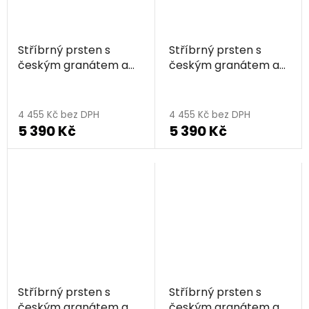
Stříbrný prsten s
Stříbrný prsten s
českým granátem a
českým granátem a
vltavínem, rhodiovaný
vltavínem, zlacený -
Průměrné
- kruh
kruh
hodnocení
4 455 Kč bez DPH
4 455 Kč bez DPH
5 390 Kč
5 390 Kč
produktu
je
5,0
z
5
hvězdiček.
Stříbrný prsten s
Stříbrný prsten s
českým granátem a
českým granátem a