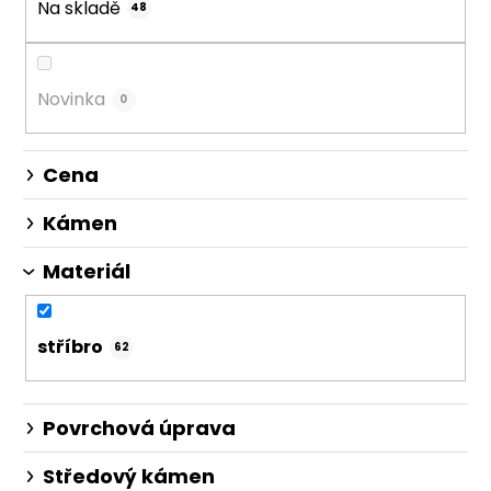
Na skladě
d
48
u
k
t
Novinka
0
ů
Cena
Kámen
Materiál
stříbro
62
Povrchová úprava
Středový kámen