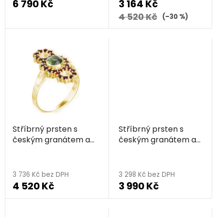
6 790 Kč
3 164 Kč
ů
4 520 Kč
(–30 %)
Stříbrný prsten s
Stříbrný prsten s
českým granátem a
českým granátem a
vltavínem, zlacený -
vltavínem, rhodiovaný
kruh
- květina
3 736 Kč bez DPH
3 298 Kč bez DPH
4 520 Kč
3 990 Kč