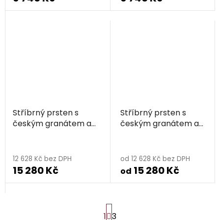
Stříbrný prsten s
Stříbrný prsten s
českým granátem a
českým granátem a
vltavínem, rhodiovaný
vltavínem, zlacený -
- ovál
ovál
12 628 Kč bez DPH
od 12 628 Kč bez DPH
15 280 Kč
15 280 Kč
od
S
1
3
t