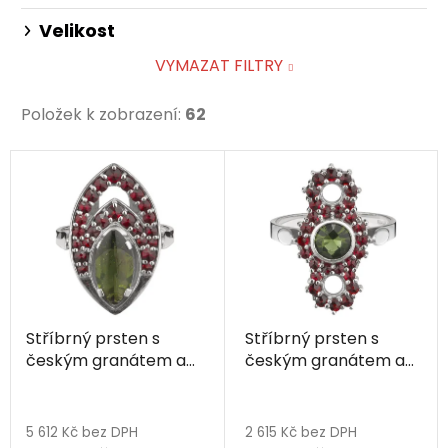
Velikost
VYMAZAT FILTRY
Položek k zobrazení:
62
V
ý
p
i
s
p
r
Stříbrný prsten s
Stříbrný prsten s
o
českým granátem a
českým granátem a
d
vltavínem, rhodiovaný
vltavínem, rhodiovaný
u
- ovál
- kruh
k
5 612 Kč bez DPH
2 615 Kč bez DPH
t