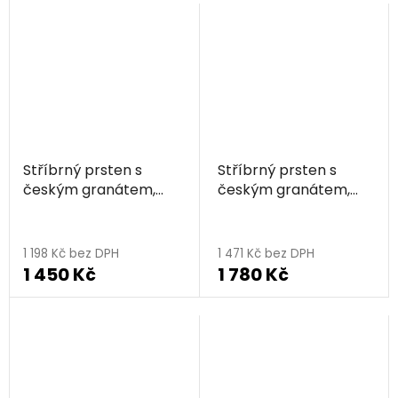
Stříbrný prsten s
Stříbrný prsten s
českým granátem,
českým granátem,
zlacený - srdce
zlacený - srdce
1 198 Kč bez DPH
1 471 Kč bez DPH
1 450 Kč
1 780 Kč