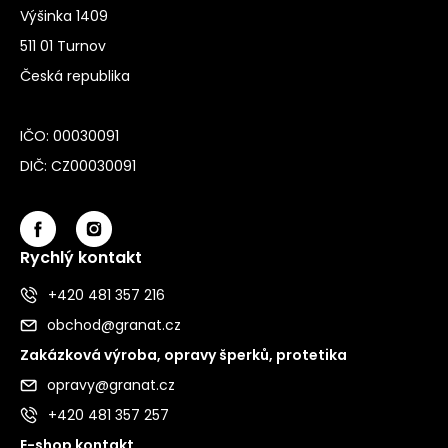
Výšinka 1409
511 01 Turnov
Česká republika
IČO: 00030091
DIČ: CZ00030091
Rychlý kontakt
+420 481 357 216
obchod@granat.cz
Zakázková výroba, opravy šperků, protetika
opravy@granat.cz
+420 481 357 257
E-shop kontakt