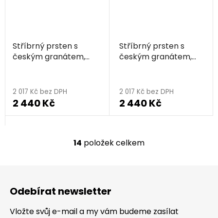
Stříbrný prsten s
Stříbrný prsten s
českým granátem,
českým granátem,
zlacený - srdce
rhodiovaný - srdce
2 017 Kč bez DPH
2 017 Kč bez DPH
2 440 Kč
2 440 Kč
14
položek celkem
O
v
l
Z
á
á
d
Odebírat newsletter
p
a
a
c
Vložte svůj e-mail a my vám budeme zasílat