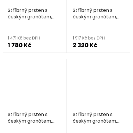
Stříbrný prsten s
Stříbrný prsten s
českým granátem,
českým granátem,
rhodiovaný - srdce
rhodiovaný - srdce
1 471 Kč bez DPH
1 917 Kč bez DPH
1 780 Kč
2 320 Kč
Stříbrný prsten s
Stříbrný prsten s
českým granátem,
českým granátem,
rhodiovaný - srdce
zlacený - srdce