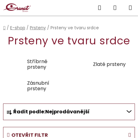
Přejít
Hledat
NÁKUP
na
obsah
KOŠÍK
Domů
/
E-shop
/
Prsteny
/
Prsteny ve tvaru srdce
Prsteny ve tvaru srdce
Stříbrné
Zlaté prsteny
prsteny
Zásnubní
prsteny
Ř
Řadit podle:
Nejprodávanější
a
z
e
OTEVŘIT FILTR