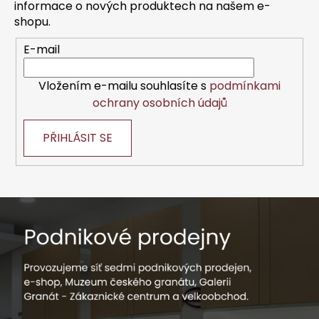
t
í
informace o nových produktech na našem e-
í
p
shopu.
r
E-mail
v
k
y
Vložením e-mailu souhlasíte s
podmínkami
v
ochrany osobních údajů
ý
p
PŘIHLÁSIT SE
i
s
u