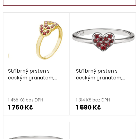
n
í
V
p
ý
r
p
o
i
d
s
u
p
k
r
t
Stříbrný prsten s
Stříbrný prsten s
o
ů
českým granátem,
českým granátem,
d
zlacený - srdce
rhodiovaný - srdce
u
k
1 455 Kč bez DPH
1 314 Kč bez DPH
t
1 760 Kč
1 590 Kč
ů